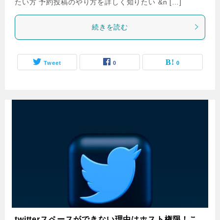
たい方 予約投稿のやり方を詳しく知りたい &n […]
続きを読む
Tweet
0
0
twitterスペースができない理由はホスト権限！こ